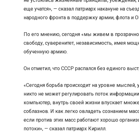
не устоялись жизненные принципы, убеждения, 
еще учатся», — сказал патриарх накануне на съ
народного фронта в поддержку армии, флота и О
По его мнению, сегодня «мы живем в прозрачн
свободу, суверенитет, независимость, имея м
обученную армию.
Он отметил, что СССР распался без единого выст
«Сегодня борьба происходит на уровне мыслей, 
никто не может регулировать поток информаци
компьютер, внутрь своей жизни впускает множес
соблазнов. И как легко овладеть сознанием масс,
если против этих масс работают хорошо орган
потоки», — сказал патриарх Кирилл.