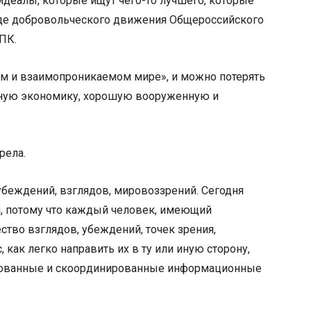
идеалы, которые ищут чего-то лучшего, которые
езде добровольческого движения Общероссийского
ПК.
ом и взаимопроникаемом мире», и можно потерять
ощную экономику, хорошую вооруженную и
рела.
убеждений, взглядов, мировоззрений. Сегодня
и, потому что каждый человек, имеющий
тво взглядов, убеждений, точек зрения,
 как легко направить их в ту или иную сторону,
изованные и скоординированные информационные