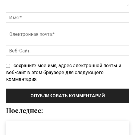
Комментарий:
Им
Эл
по
Ве
Са
сохраните мое имя, адрес электронной почты и
веб-сайт в этом браузере для следующего
комментария.
Последнее: